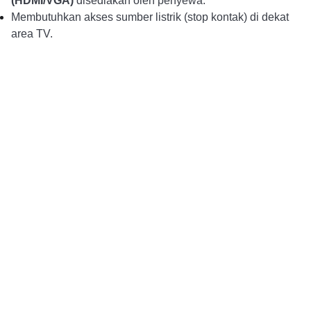
(HDMI/VGA)
disediakan oleh penyewa.
Membutuhkan akses sumber listrik (stop kontak) di dekat
area TV.
Alur Pemesanan
Pembayaran DP dan 
Konsultasi dan Pemesanan
Konfirmasi