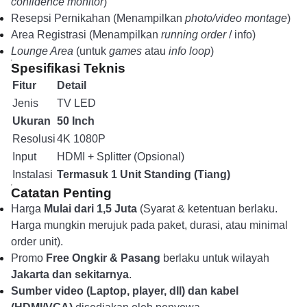
confidence monitor
)
Resepsi Pernikahan (Menampilkan
photo/video montage
)
Area Registrasi (Menampilkan
running order
/ info)
Lounge Area
(untuk
games
atau
info loop
)
Spesifikasi Teknis
Fitur
Detail
Jenis
TV LED
Ukuran
50 Inch
Resolusi
4K 1080P
Input
HDMI + Splitter (Opsional)
Instalasi
Termasuk 1 Unit Standing (Tiang)
Catatan Penting
Harga
Mulai dari 1,5 Juta
(Syarat & ketentuan berlaku.
Harga mungkin merujuk pada paket, durasi, atau minimal
order unit).
Promo
Free Ongkir & Pasang
berlaku untuk wilayah
Jakarta dan sekitarnya
.
Sumber video (Laptop, player, dll) dan kabel