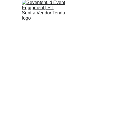
Tenda
Tenda Roder, Tenda Sarnafil, hingga 
Piliha