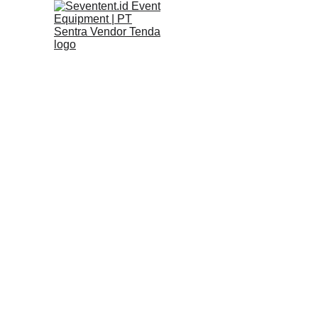
PERL
Konstruksi panggung
podium untuk pemb