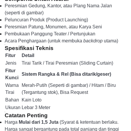
Peresmian Gedung, Kantor, atau Plang Nama Jalan
(seperti di gambar)
Peluncuran Produk (Product Launching)
Peresmian Patung, Monumen, atau Karya Seni
Pembukaan Panggung Teater / Pertunjukan
Acara Penghargaan (untuk membuka
backdrop
utama)
Spesifikasi Teknis
Fitur
Detail
Jenis
Tirai Tarik / Tirai Peresmian (Sliding Curtain)
Fitur
Sistem Rangka & Rel (Bisa ditarik/geser)
Kunci
Warna
Merah-Putih (Seperti di gambar) / Hitam / Biru
Tirai
(Tergantung stok), Bisa Request
Bahan
Kain Loto
Ukuran
Lebar 3 Meter
Catatan Penting
Harga
Mulai dari 1,5 Juta
(Syarat & ketentuan berlaku.
Harga sangat bergantung pada total panjang dan tinggi