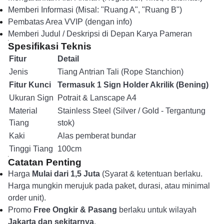
Memberi Informasi (Misal: "Ruang A", "Ruang B")
Pembatas Area VVIP (dengan info)
Memberi Judul / Deskripsi di Depan Karya Pameran
Spesifikasi Teknis
Fitur
Detail
Jenis
Tiang Antrian Tali (Rope Stanchion)
Fitur Kunci
Termasuk 1 Sign Holder Akrilik (Bening)
Ukuran Sign
Potrait & Lanscape A4
Material
Stainless Steel (Silver / Gold - Tergantung
Tiang
stok)
Kaki
Alas pemberat bundar
Tinggi Tiang
100cm
Catatan Penting
Harga
Mulai dari 1,5 Juta
(Syarat & ketentuan berlaku.
Harga mungkin merujuk pada paket, durasi, atau minimal
order unit).
Promo
Free Ongkir & Pasang
berlaku untuk wilayah
Jakarta dan sekitarnya
.