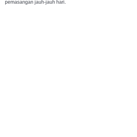
pemasangan jauh-jauh hari.
Alur Pemesanan
Pembayaran DP dan 
Konsultasi dan Pemesanan
Konfirmasi
Layanan 