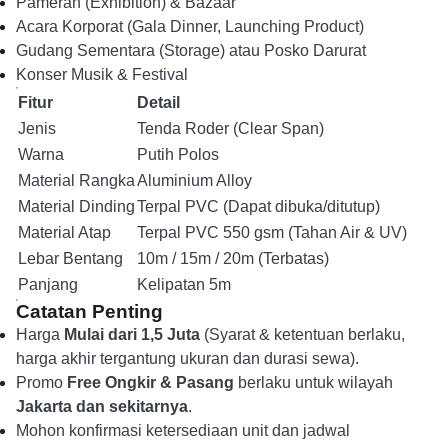
Pameran (Exhibition) & Bazaar
Acara Korporat (Gala Dinner, Launching Product)
Gudang Sementara (Storage) atau Posko Darurat
Konser Musik & Festival
Fitur
Detail
Jenis
Tenda Roder (Clear Span)
Warna
Putih Polos
Material Rangka
Aluminium Alloy
Material Dinding
Terpal PVC (Dapat dibuka/ditutup)
Material Atap
Terpal PVC 550 gsm (Tahan Air & UV)
Lebar Bentang
10m / 15m / 20m (Terbatas)
Panjang
Kelipatan 5m
Catatan Penting
Harga
Mulai dari 1,5 Juta
(Syarat & ketentuan berlaku,
harga akhir tergantung ukuran dan durasi sewa).
Promo
Free Ongkir & Pasang
berlaku untuk wilayah
Jakarta dan sekitarnya
.
Mohon konfirmasi ketersediaan unit dan jadwal