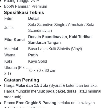
Ruang Tunggu VVIP
Booth
Pameran Premium
Spesifikasi Teknis
Fitur
Detail
Sofa Scandive Single / Armchair / Sofa
Jenis
Scandinavian
Desain Scandinavian, Kaki Terlihat,
Fitur Kunci
Sandaran Tangan
Material
Busa Lapis Kulit Sintetis (Vinyl)
Warna
Putih
Kaki
Kayu Solid
Ukuran (P x L
75 x 70 x 80 cm
x T)
Catatan Penting
Harga
Mulai dari 1,5 Juta
(Syarat & ketentuan berlaku.
Harga mungkin merujuk pada paket, durasi, atau minimal
order unit).
Promo
Free Ongkir & Pasang
berlaku untuk wilayah