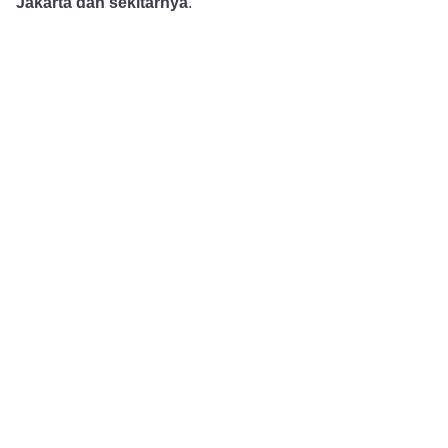
Jakarta dan sekitarnya
.
Alur Pemesanan
Pembayaran DP dan 
Konsultasi dan Pemesanan
Konfirmasi
Layanan 