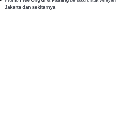
Promo
Free Ongkir & Pasang
berlaku untuk wilayah
Jakarta dan sekitarnya
.
Alur Pemesanan
Pembayaran DP dan 
Konsultasi dan Pemesanan
Konfirmasi