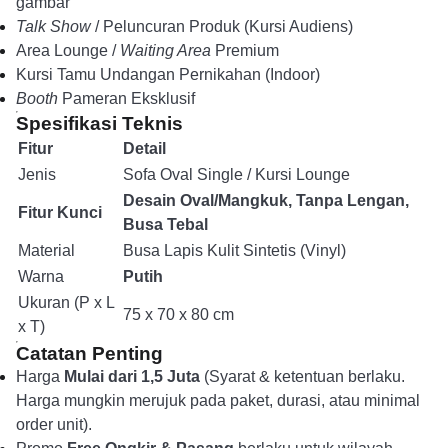
gambar
Talk Show
/ Peluncuran Produk (Kursi Audiens)
Area Lounge /
Waiting Area
Premium
Kursi Tamu Undangan Pernikahan (Indoor)
Booth
Pameran Eksklusif
Spesifikasi Teknis
Fitur
Detail
Jenis
Sofa Oval Single / Kursi Lounge
Desain Oval/Mangkuk, Tanpa Lengan,
Fitur Kunci
Busa Tebal
Material
Busa Lapis Kulit Sintetis (Vinyl)
Warna
Putih
Ukuran (P x L
75 x 70 x 80 cm
x T)
Catatan Penting
Harga
Mulai dari 1,5 Juta
(Syarat & ketentuan berlaku.
Harga mungkin merujuk pada paket, durasi, atau minimal
order unit).