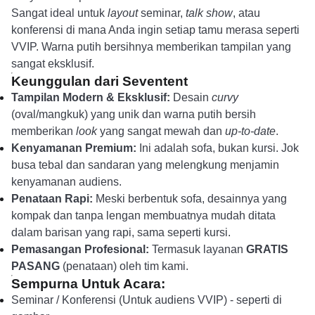
Sangat ideal untuk
layout
seminar,
talk show
, atau
konferensi di mana Anda ingin setiap tamu merasa seperti
VVIP. Warna putih bersihnya memberikan tampilan yang
sangat eksklusif.
Keunggulan dari Seventent
Tampilan Modern & Eksklusif:
Desain
curvy
(oval/mangkuk) yang unik dan warna putih bersih
memberikan
look
yang sangat mewah dan
up-to-date
.
Kenyamanan Premium:
Ini adalah sofa, bukan kursi. Jok
busa tebal dan sandaran yang melengkung menjamin
kenyamanan audiens.
Penataan Rapi:
Meski berbentuk sofa, desainnya yang
kompak dan tanpa lengan membuatnya mudah ditata
dalam barisan yang rapi, sama seperti kursi.
Pemasangan Profesional:
Termasuk layanan
GRATIS
PASANG
(penataan) oleh tim kami.
Sempurna Untuk Acara:
Seminar / Konferensi (Untuk audiens VVIP) - seperti di