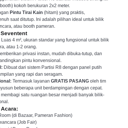
(booth) kokoh berukuran 2x2 meter.
engan
Pintu Tirai Kain
(hitam) yang praktis,
uh saat ditutup. Ini adalah pilihan ideal untuk bilik
ncara, atau booth pameran.
 Seventent
Luas 4 m², ukuran standar yang fungsional untuk bilik
a, atau 1-2 orang.
mberikan privasi instan, mudah dibuka-tutup, dan
andingkan pintu konvensional.
l:
Dibuat dari sistem Partisi R8 dengan panel putih
ampilan yang rapi dan seragam.
onal:
Termasuk layanan
GRATIS PASANG
oleh tim
nyusun beberapa unit berdampingan dengan cepat.
 membagi satu ruangan besar menjadi banyak bilik-
onal.
 Acara:
g Room (di Bazaar, Pameran Fashion)
awancara (Job Fair)