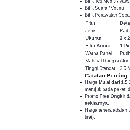
Bilik Tes Medis / Vak
Bilik Suara / Voting
Bilik Perawatan Cepat
Fitur
Deta
Jenis
Part
Ukuran
2 x 
Fitur Kunci
1 Pi
Warna Panel
Puti
Material Rangka
Alum
Tinggi Standar
2,5 
Catatan Penting
Harga
Mulai dari 1,5 
merujuk pada paket, du
Promo
Free Ongkir 
sekitarnya
.
Harga tertera adalah u
tirai).