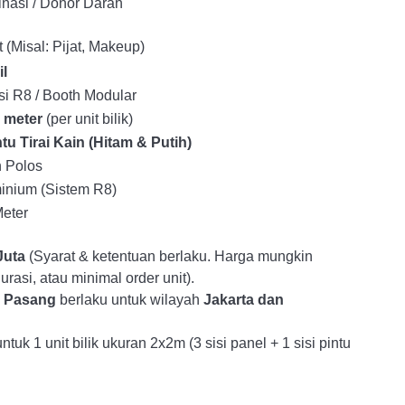
sinasi / Donor Darah
 (Misal: Pijat, Makeup)
il
isi R8 / Booth Modular
2 meter
(per unit bilik)
ntu Tirai Kain (Hitam & Putih)
h Polos
inium (Sistem R8)
Meter
Juta
(Syarat & ketentuan berlaku. Harga mungkin
rasi, atau minimal order unit).
& Pasang
berlaku untuk wilayah
Jakarta dan
ntuk 1 unit bilik ukuran 2x2m (3 sisi panel + 1 sisi pintu