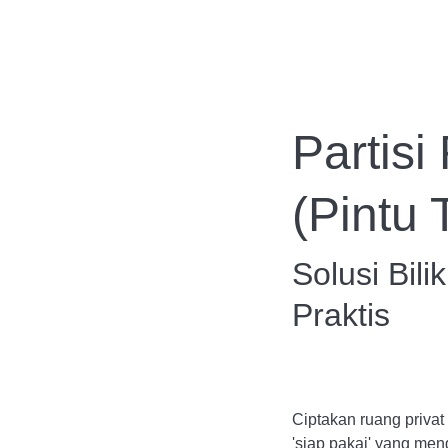
Beranda
Layanan
Partis
(Pintu T
Solusi Bili
Praktis
Ciptakan ruang privat 
'siap pakai' yang men