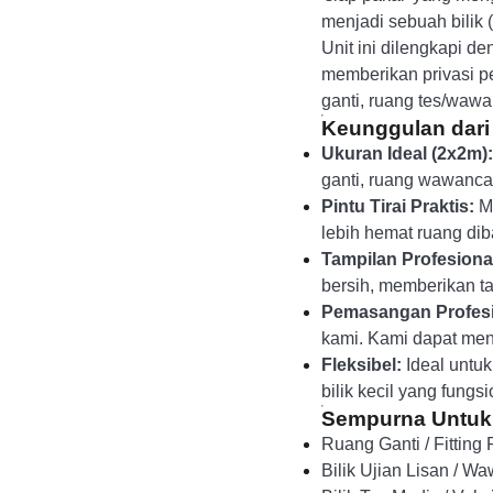
menjadi sebuah bilik 
Unit ini dilengkapi d
memberikan privasi pen
ganti, ruang tes/wawa
Keunggulan dari
Ukuran Ideal (2x2m):
ganti, ruang wawancar
Pintu Tirai Praktis:
Me
lebih hemat ruang dib
Tampilan Profesiona
bersih, memberikan t
Pemasangan Profesi
kami. Kami dapat me
Fleksibel:
Ideal untuk
bilik kecil yang fungsi
Sempurna Untuk
Ruang Ganti / Fittin
Bilik Ujian Lisan / W