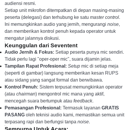
audiensi resmi.
Setiap unit mikrofon ditempatkan di depan masing-masing
peserta (delegasi) dan terhubung ke satu
master control
.
Ini memungkinkan audio yang jernih, mengurangi
noise
,
dan memberikan kontrol penuh kepada operator untuk
mengatur jalannya diskusi.
Keunggulan dari Seventent
Audio Jernih & Fokus:
Setiap peserta punya mic sendiri.
Tidak perlu lagi "oper-oper mic", suara dijamin jelas.
Tampilan Rapat Profesional:
Setup
mic di setiap meja
(seperti di gambar) langsung memberikan kesan RUPS
atau sidang yang sangat formal dan berwibawa.
Kontrol Penuh:
Sistem terpusat memungkinkan operator
(atau
chairman
) mengontrol mic mana yang aktif,
mencegah suara bertumpuk atau
feedback
.
Pemasangan Profesional:
Termasuk layanan
GRATIS
PASANG
oleh teknisi audio kami, memastikan semua unit
terpasang rapi dan berfungsi tanpa
noise
.
Sempurna Untuk Acara: