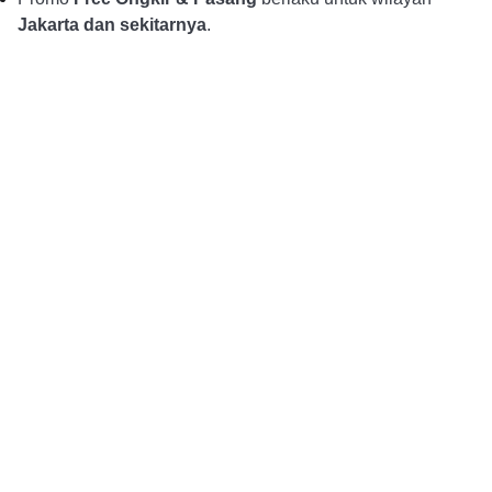
Jakarta dan sekitarnya
.
Alur Pemesanan
Pembayaran DP dan 
Konsultasi dan Pemesanan
Konfirmasi