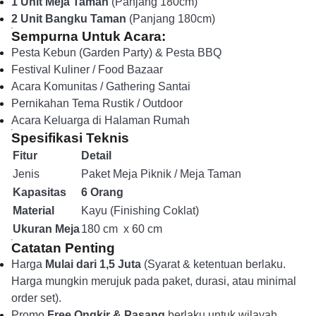
1 Unit Meja Taman
(Panjang 180cm)
2 Unit Bangku Taman
(Panjang 180cm)
Sempurna Untuk Acara:
Pesta Kebun (Garden Party) & Pesta BBQ
Festival Kuliner / Food Bazaar
Acara Komunitas / Gathering Santai
Pernikahan Tema Rustik / Outdoor
Acara Keluarga di Halaman Rumah
Spesifikasi Teknis
Fitur
Detail
Jenis
Paket Meja Piknik / Meja Taman
Kapasitas
6 Orang
Material
Kayu (Finishing Coklat)
Ukuran Meja
180 cm x 60 cm
Catatan Penting
Harga
Mulai dari 1,5 Juta
(Syarat & ketentuan berlaku.
Harga mungkin merujuk pada paket, durasi, atau minimal
order set).
Promo
Free Ongkir & Pasang
berlaku untuk wilayah