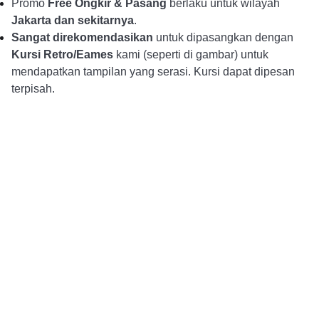
Promo
Free Ongkir & Pasang
berlaku untuk wilayah
Jakarta dan sekitarnya
.
Sangat direkomendasikan
untuk dipasangkan dengan
Kursi Retro/Eames
kami (seperti di gambar) untuk
mendapatkan tampilan yang serasi. Kursi dapat dipesan
terpisah.
Alur Pemesanan
Pembayaran DP dan 
Konsultasi dan Pemesanan
Konfirmasi