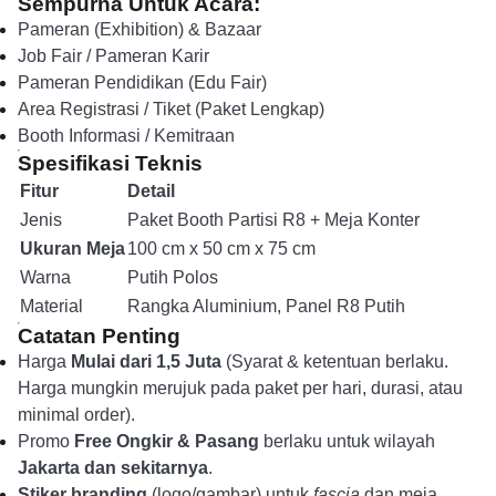
Sempurna Untuk Acara:
Pameran (Exhibition) & Bazaar
Job Fair / Pameran Karir
Pameran Pendidikan (Edu Fair)
Area Registrasi / Tiket (Paket Lengkap)
Booth Informasi / Kemitraan
Spesifikasi Teknis
Fitur
Detail
Jenis
Paket Booth Partisi R8 + Meja Konter
Ukuran Meja
100 cm x 50 cm x 75 cm
Warna
Putih Polos
Material
Rangka Aluminium, Panel R8 Putih
Catatan Penting
Harga
Mulai dari 1,5 Juta
(Syarat & ketentuan berlaku.
Harga mungkin merujuk pada paket per hari, durasi, atau
minimal order).
Promo
Free Ongkir & Pasang
berlaku untuk wilayah
Jakarta dan sekitarnya
.
Stiker branding
(logo/gambar) untuk
fascia
dan meja