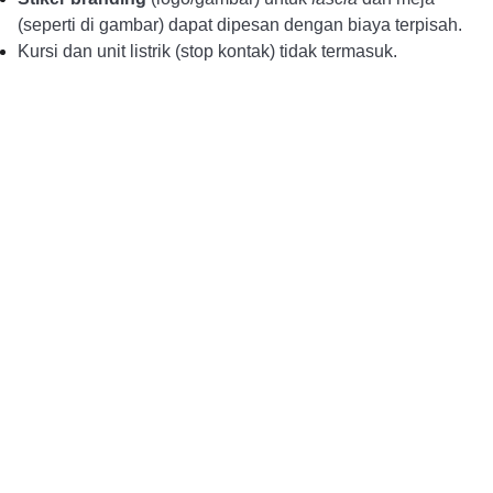
(seperti di gambar) dapat dipesan dengan biaya terpisah.
Kursi dan unit listrik (stop kontak) tidak termasuk.
Alur Pemesanan
Pembayaran DP dan 
Konsultasi dan Pemesanan
Konfirmasi