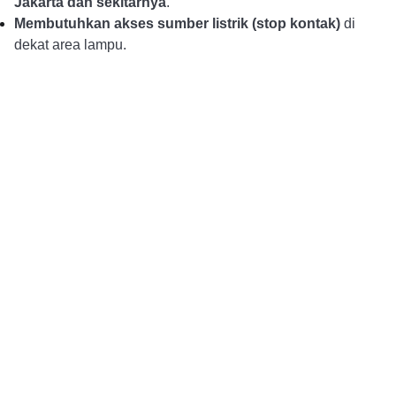
Jakarta dan sekitarnya
.
Membutuhkan akses sumber listrik (stop kontak)
di
dekat area lampu.
Alur Pemesanan
Pembayaran DP dan 
Konsultasi dan Pemesanan
Konfirmasi