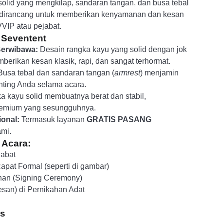
olid yang mengkilap, sandaran tangan, dan busa tebal
i dirancang untuk memberikan kenyamanan dan kesan
VIP atau pejabat.
 Seventent
Berwibawa:
Desain rangka kayu yang solid dengan jok
mberikan kesan klasik, rapi, dan sangat terhormat.
usa tebal dan sandaran tangan (
armrest
) menjamin
ting Anda selama acara.
 kayu solid membuatnya berat dan stabil,
emium yang sesungguhnya.
onal:
Termasuk layanan
GRATIS PASANG
ami.
 Acara:
jabat
apat Formal (seperti di gambar)
an (Signing Ceremony)
Besan) di Pernikahan Adat
is