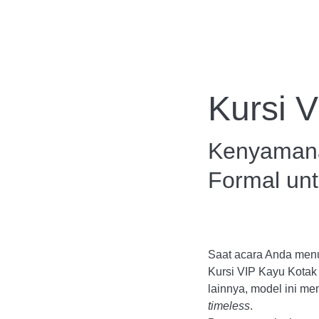
Beranda
Layanan
Kursi 
Kenyamana
Formal un
Saat acara Anda menun
Kursi VIP Kayu Kotak
lainnya, model ini me
timeless
.