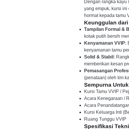
Dengan rangka kayu s
yang empuk, kursi in
hormat kepada tamu V
Keunggulan dari
Tampilan Formal & 
kotak putih bersih me
Kenyamanan VVIP:
B
kenyamanan tamu pen
Solid & Stabil:
Rangka
memberikan kesan pr
Pemasangan Profesi
(penataan) oleh tim k
Sempurna Untuk
Kursi Tamu VVIP / Pe
Acara Kenegaraan / R
Acara Penandatangan
Kursi Keluarga Inti (
Ruang Tunggu VVIP
Spesifikasi Tekn