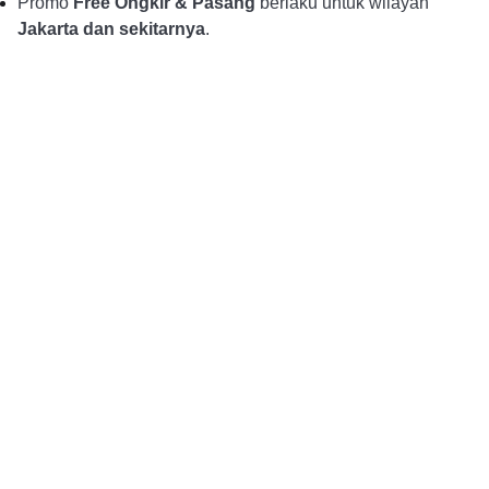
Promo
Free Ongkir & Pasang
berlaku untuk wilayah
Jakarta dan sekitarnya
.
Alur Pemesanan
Pembayaran DP dan 
Konsultasi dan Pemesanan
Konfirmasi