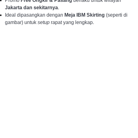
Promo
Free Ongkir & Pasang
berlaku untuk wilayah
Jakarta dan sekitarnya
.
Ideal dipasangkan dengan
Meja IBM Skirting
(seperti di
gambar) untuk
setup
rapat yang lengkap.
Alur Pemesanan
Pembayaran DP dan 
Konsultasi dan Pemesanan
Konfirmasi