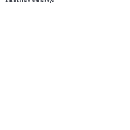
Jakarta dan sekitarnya
.
Alur Pemesanan
Pembayaran DP dan 
Konsultasi dan Pemesanan
Konfirmasi
Layanan 