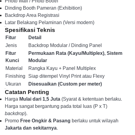
Photo Wall / Photo Booth
Dinding Booth Pameran (Exhibition)
Backdrop Area Registrasi
Latar Belakang Pelaminan (Versi modern)
Spesifikasi Teknis
Fitur
Detail
Jenis
Backdrop Modular / Dinding Panel
Fitur
Permukaan Rata (Kayu/Multiplex), Sistem
Kunci
Modular
Material
Rangka Kayu + Panel Multiplex
Finishing
Siap ditempel Vinyl Print atau Flexy
Ukuran
Disesuaikan (Custom per meter)
Catatan Penting
Harga
Mulai dari 1,5 Juta
(Syarat & ketentuan berlaku.
Harga sangat bergantung pada total luas (P x T)
backdrop
).
Promo
Free Ongkir & Pasang
berlaku untuk wilayah
Jakarta dan sekitarnya
.